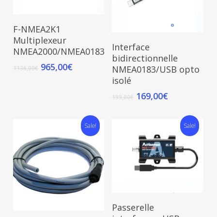
Read More
F-NMEA2K1
Multiplexeur
Add To Cart
Interface
NMEA2000/NMEA0183
bidirectionnelle
965,00
€
NMEA0183/USB opto
1136,00
€
isolé
169,00
€
199,00
€
Sale!
Sale!
Read More
Passerelle