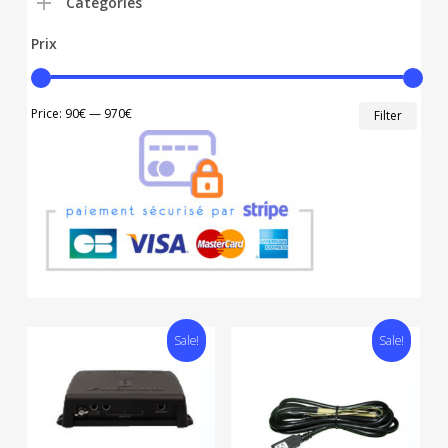
Catégories
Prix
Min
Max
Price:
90€
—
970€
Filter
price
price
Sale!
Sale!