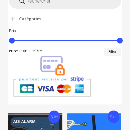
produits
Catégories
Prix
Min
Max
Price:
110€
—
2970€
Filter
price
price
Sale!
Sale!