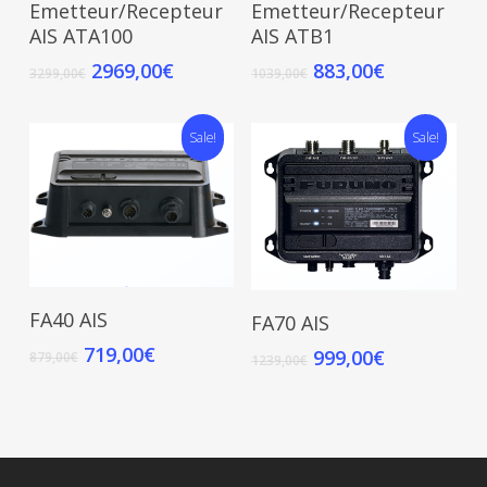
Emetteur/Recepteur
Emetteur/Recepteur
AIS ATA100
AIS ATB1
2969,00
€
883,00
€
3299,00
€
1039,00
€
Sale!
Sale!
Add To Cart
Add To Cart
FA40 AIS
FA70 AIS
719,00
€
999,00
€
879,00
€
1239,00
€