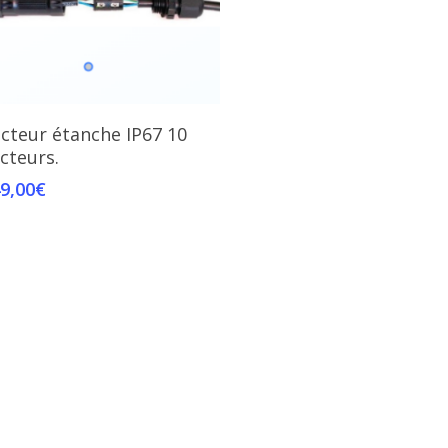
Add To Cart
cteur étanche IP67 10
cteurs.
9,00
€