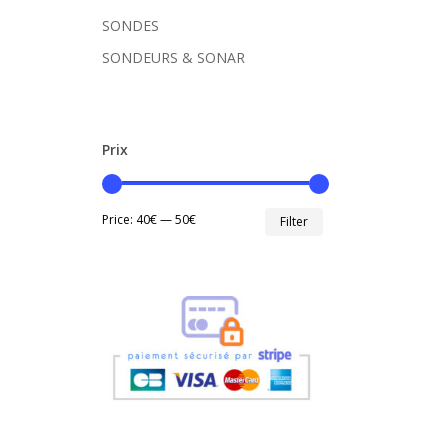
SONDES
SONDEURS & SONAR
Prix
Min
Max
Price:
40€
—
50€
Filter
price
price