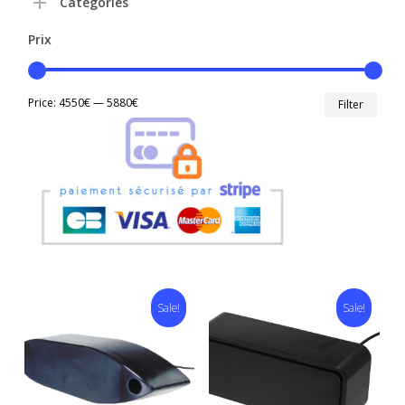
Catégories
Prix
Min
Max
Price:
4550€
—
5880€
Filter
price
price
Sale!
Sale!