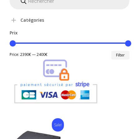
produits
Catégories
Prix
Min
Max
Price:
2390€
—
2400€
Filter
price
price
Sale!