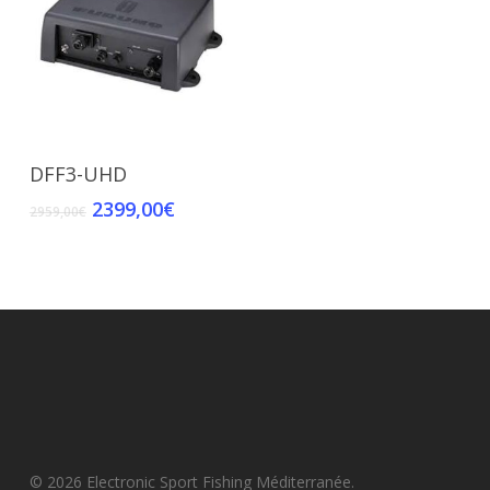
Add To Cart
DFF3-UHD
2399,00
€
2959,00
€
© 2026 Electronic Sport Fishing Méditerranée.