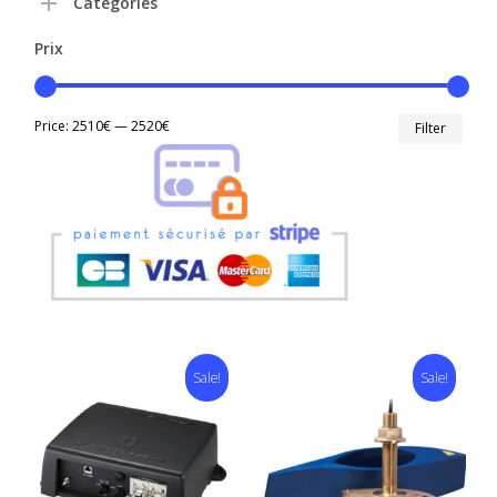
Catégories
Prix
Min
Max
Price:
2510€
—
2520€
Filter
price
price
Sale!
Sale!