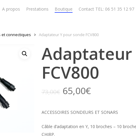
A propos
Prestations
Boutique
Contact TEL: 06 51 35 12 97
 et connectiques
Adaptateur Y pour sonde FCV800
Adaptateur
FCV800
65,00
€
73,00
€
ACCESSOIRES SONDEURS ET SONARS
Câble d’adaptation en Y, 10 broches – 10 broc
CHIRP.