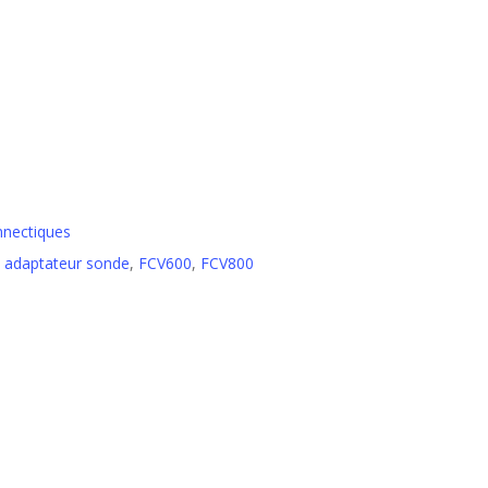
nnectiques
,
adaptateur sonde
,
FCV600
,
FCV800