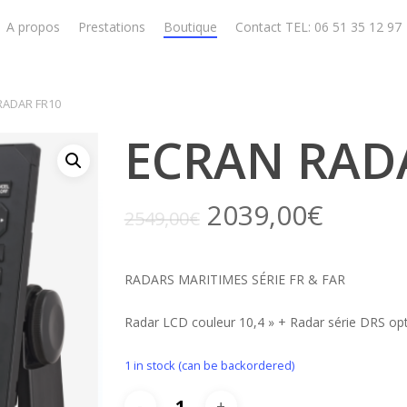
A propos
Prestations
Boutique
Contact TEL: 06 51 35 12 97
RADAR FR10
ECRAN RAD
2039,00
€
2549,00
€
RADARS MARITIMES SÉRIE FR & FAR
Radar LCD couleur 10,4 » + Radar série DRS opt
1 in stock (can be backordered)