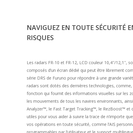
NAVIGUEZ EN TOUTE SÉCURITÉ EN
RISQUES
Les radars FR-10 et FR-12, LCD couleur 10,4″/12,1″, s
composés d’un écran dédié qui peut être librement com
série DRS de Furuno pour répondre à une grande variét
radars sont dotés des dernières technologies, comme, l
fonction qui fournit des informations visuelles sur les z
les mouvements de tous les navires environnants, ainsi
Analyzer™, le Fast Target Tracking™, le RezBoost™ et
utiles pour vous aider à suivre la trace de n’importe que
vos opérations en toute sécurité, comme l’AIS personna
programmables par l’utilisateur et le support multilingue