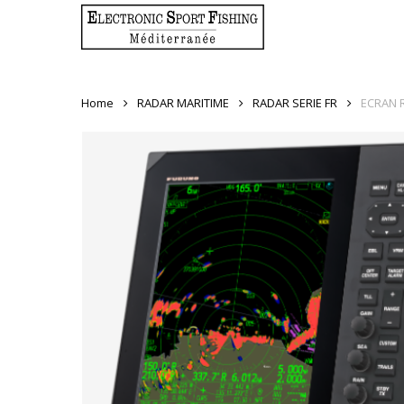
Skip
to
main
content
Home
RADAR MARITIME
RADAR SERIE FR
ECRAN 