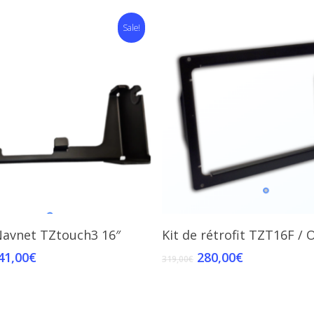
Sale!
Add To Cart
Add To Cart
 Navnet TZtouch3 16″
Kit de rétrofit TZT16F / 
41,00
€
280,00
€
319,00
€