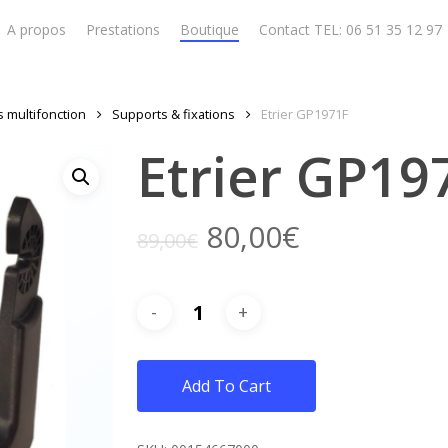
A propos
Prestations
Boutique
Contact TEL: 06 51 35 12 97
 multifonction
Supports & fixations
Etrier GP1971F
Etrier GP19
80,00
€
89,00
€
Add To Cart