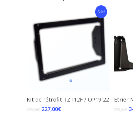
Sale!
Add To Cart
Kit de rétrofit TZT12F / OP19-22
Etrier
227,00
€
3
259,00
€
379,00
€