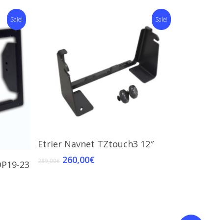
Sale!
Sale!
Add To Cart
Etrier Navnet TZtouch3 12″
260,00
€
289,00
€
OP19-23