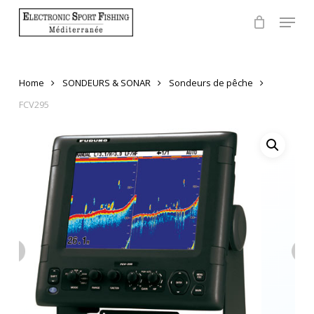
Skip
Menu
to
Close
main
Menu
content
Home
SONDEURS & SONAR
Sondeurs de pêche
FCV295