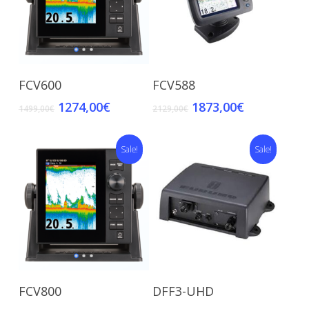
Add To Cart
Add To Cart
FCV600
FCV588
1274,00
€
1873,00
€
1499,00
€
2129,00
€
Sale!
Sale!
Add To Cart
Add To Cart
FCV800
DFF3-UHD