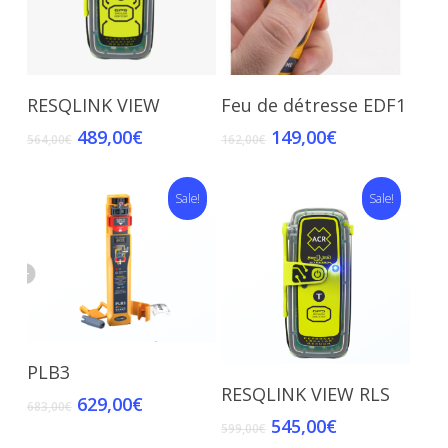
Add To Cart
Add To Cart
RESQLINK VIEW
Feu de détresse EDF1
489,00
€
149,00
€
564,00
€
162,00
€
Sale!
Sale!
Add To Cart
PLB3
Add To Cart
RESQLINK VIEW RLS
629,00
€
683,00
€
545,00
€
599,00
€