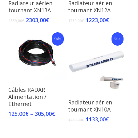
Radiateur aérien
Radiateur aérien
tournant XN13A
tournant XN12A
2303,00
€
1223,00
€
2559,00
€
1359,00
€
Sale!
Sale!
Select Options
Câbles RADAR
Alimentation /
Add To Cart
Radiateur aérien
Ethernet
tournant XN10A
125,00
€
–
305,00
€
1133,00
€
1259,00
€