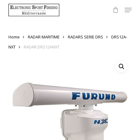
Skip
Menu
to
Close
main
Menu
content
Home
RADAR MARITIME
RADARS SERIE DRS
DRS12A-
NXT
RADAR DRS12ANXT