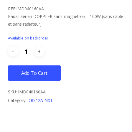
REF:IMD040160AA
Radar aérien DOPPLER sans-magnetron – 100W (sans câble
et sans radiateur)
Available on backorder
Add To Cart
SKU:
IMD040160AA
Category:
DRS12A-NXT