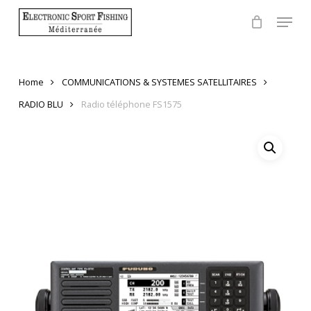
Skip
Menu
to
Close
main
Menu
content
Home
COMMUNICATIONS & SYSTEMES SATELLITAIRES
RADIO BLU
Radio téléphone FS1575