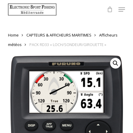
Skip
Menu
to
Close
main
Menu
content
Home
CAPTEURS & AFFICHEURS MARITIMES
Afficheurs
météos
PACK RD33 « LOCH/SONDEUR/GIROUETTE »