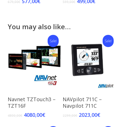
577,00
€
499,00
€
679,00
€
599,00
€
You may also like…
Sale!
Sale!
Add To Cart
Read More
Navnet TZTouch3 –
NAVpilot 711C –
TZT16F
Navpilot 711C
4080,00
€
2023,00
€
4800,00
€
2299,00
€