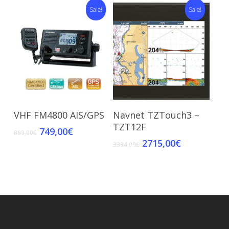
Sale!
Sale!
Add To Cart
Read More
VHF FM4800 AIS/GPS
Navnet TZTouch3 –
TZT12F
749,00
€
899,00
€
2715,00
€
3394,00
€