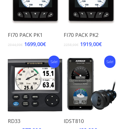
Add To Cart
Add To Cart
FI70 PACK PK1
FI70 PACK PK2
1699,00
€
1919,00
€
2044,00
€
2258,00
€
Sale!
Sale!
Add To Cart
Add To Cart
RD33
IDST810