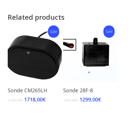
Related products
Sale!
Sale!
Select Options
Add To Cart
Sonde CM265LH
Sonde 28F-8
1718,00
€
1299,00
€
2148,00
€
1505,00
€