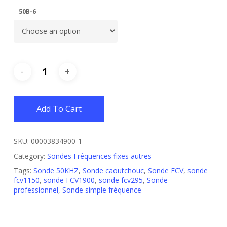
50B-6
Add To Cart
SKU:
00003834900-1
Category:
Sondes Fréquences fixes autres
Tags:
Sonde 50KHZ
,
Sonde caoutchouc
,
Sonde FCV
,
sonde
fcv1150
,
sonde FCV1900
,
sonde fcv295
,
Sonde
professionnel
,
Sonde simple fréquence