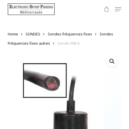
Skip
Menu
to
Close
main
Menu
content
Home
SONDES
Sondes fréquences fixes
Sondes
Fréquences fixes autres
Sonde 50B-6