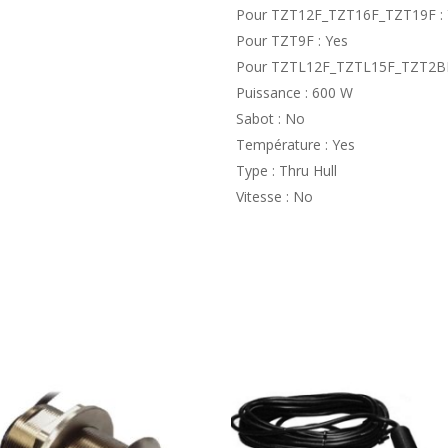
Pour TZT12F_TZT16F_TZT19F : 
Pour TZT9F : Yes
Pour TZTL12F_TZTL15F_TZT2BB
Puissance : 600 W
Sabot : No
Température : Yes
Type : Thru Hull
Vitesse : No