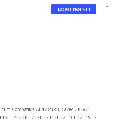
Espace réservé !
lt12°. Compatible AF/BD/ (RB) : avec GP1871F
L15F TZT2BB TZT9F TZT12F TZT16F TZT19F «