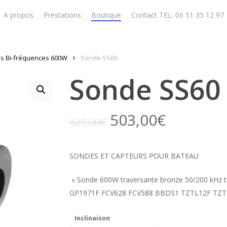
A propos
Prestations
Boutique
Contact TEL: 06 51 35 12 97
s Bi-fréquences 600W
Sonde SS60
Sonde SS60
503,00
€
629,00
€
SONDES ET CAPTEURS POUR BATEAU
» Sonde 600W traversante bronze 50/200 kHz ti
GP1971F FCV628 FCV588 BBDS1 TZTL12F TZT
Inclinaison