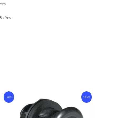
Yes
 : Yes
Sale!
Sale!