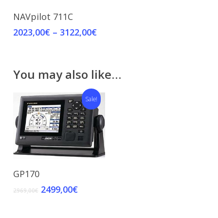
Select Options
NAVpilot 711C
2023,00
€
–
3122,00
€
You may also like…
Sale!
Add To Cart
GP170
2499,00
€
2969,00
€