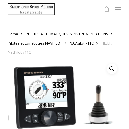
Skip
Menu
to
Close
main
Menu
content
Home
PILOTES AUTOMATIQUES & INSTRUMENTATIONS
Pilotes automatiques NAVPILOT
NAVpilot 711C
TILLER
NavPilot 711C