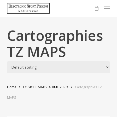
Skip
Menu
to
Close
main
Menu
content
Cartographies
TZ MAPS
Home
LOGICIEL MAXSEA TIME ZERO
Cartographies TZ
MAPS