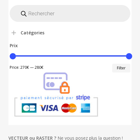
Recherche
de
produits
Catégories
Prix
Min
Max
Price:
270€
—
280€
Filter
price
price
VECTEUR ou RASTER ?
Ne vous posez plus la question !