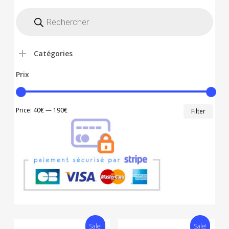
Recherche
de
produits
Catégories
Prix
Min
Max
Price:
40€
—
190€
Filter
price
price
Sale!
Sale!