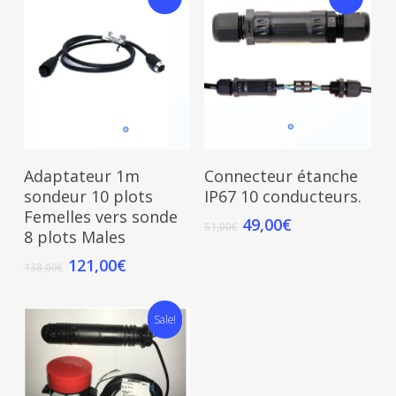
Add To Cart
Add To Cart
Adaptateur 1m
Connecteur étanche
sondeur 10 plots
IP67 10 conducteurs.
Femelles vers sonde
49,00
€
51,00
€
8 plots Males
121,00
€
138,00
€
Sale!