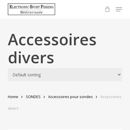
Skip
Menu
to
Close
main
Menu
content
Accessoires
divers
Home
SONDES
Accessoires pour sondes
Accessoires
divers