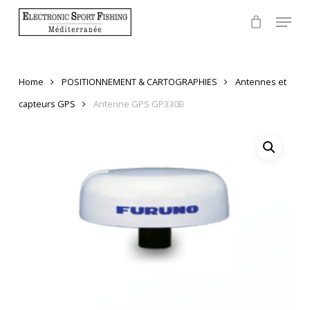
Skip
Menu
to
Close
main
Menu
content
Home
POSITIONNEMENT & CARTOGRAPHIES
Antennes et
capteurs GPS
Antenne GPS GP330B