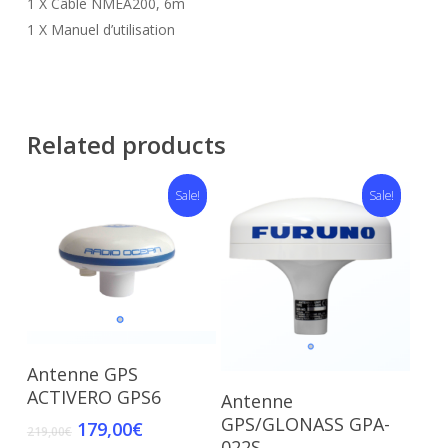
1 X Câble NMEA200, 6m
1 X Manuel d’utilisation
Related products
Sale!
Sale!
Add To Cart
Antenne GPS
Add To Cart
ACTIVERO GPS6
Antenne
GPS/GLONASS GPA-
179,00
€
219,00
€
022S