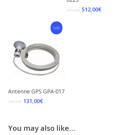
512,00
€
569,00
€
Sale!
Add To Cart
Antenne GPS GPA-017
131,00
€
149,00
€
You may also like…