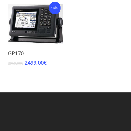
Sale!
Add To Cart
GP170
2499,00
€
2969,00
€