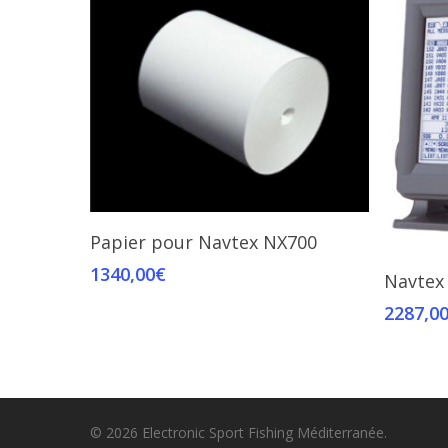
Add To Cart
Papier pour Navtex NX700
1340,00
€
Navtex
2287,0
© 2026 Electronic Sport Fishing Méditerranée.