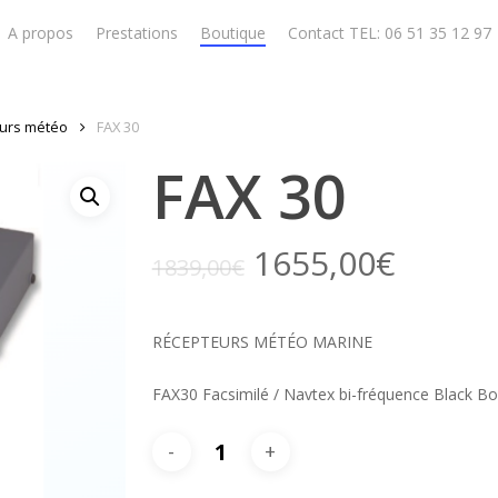
A propos
Prestations
Boutique
Contact TEL: 06 51 35 12 97
urs météo
FAX 30
FAX 30
1655,00
€
1839,00
€
RÉCEPTEURS MÉTÉO MARINE
FAX30 Facsimilé / Navtex bi-fréquence Black Bo