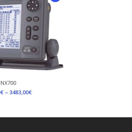
Select Options
 NX700
0
€
–
3483,00
€