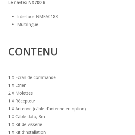
Le navtex
NX700 B
:
Interface NMEA0183
Multilingue
CONTENU
1 X Ecran de commande
1 X Etrier
2 X Molettes
1 X Récepteur
1 X Antenne (câble d’antenne en option)
1 X Câble data, 3m
1 X Kit de visserie
1 X Kit d’installation