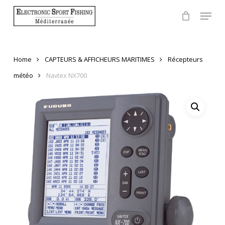
Skip
Menu
to
Close
main
Menu
content
Home
CAPTEURS & AFFICHEURS MARITIMES
Récepteurs
météo
Navtex NX700