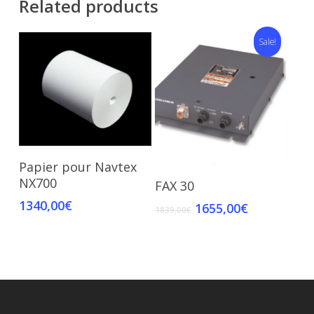
Related products
Sale!
Add To Cart
Papier pour Navtex
Add To Cart
NX700
FAX 30
1340,00
€
1655,00
€
1839,00
€