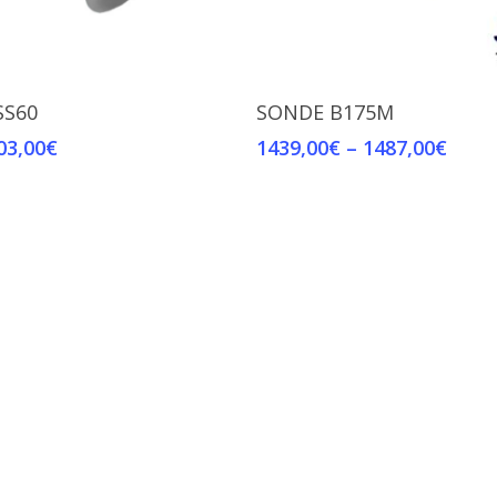
Select Options
Select Options
SS60
SONDE B175M
03,00
€
1439,00
€
–
1487,00
€