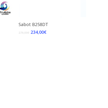
Add To Cart
Sabot B258DT
234,00
€
276,00
€