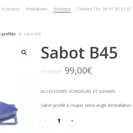
A propos
Prestations
Boutique
Contact TEL: 06 51 35 12 97
 profilés
Sabot B45
Sabot B45
99,00
€
114,00
€
ACCESSOIRES SONDEURS ET SONARS
Sabot profilé à couper selon angle d’installatio