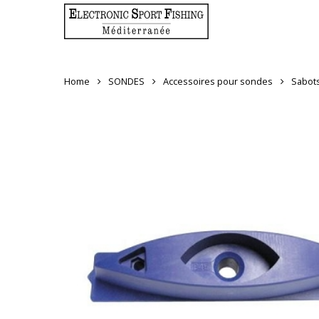
Skip
to
main
content
Home
SONDES
Accessoires pour sondes
Sabots