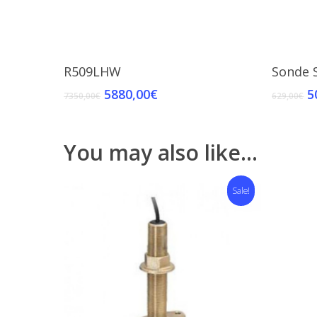
Add To Cart
R509LHW
Sonde 
5880,00
€
5
7350,00
€
629,00
€
You may also like…
Sale!