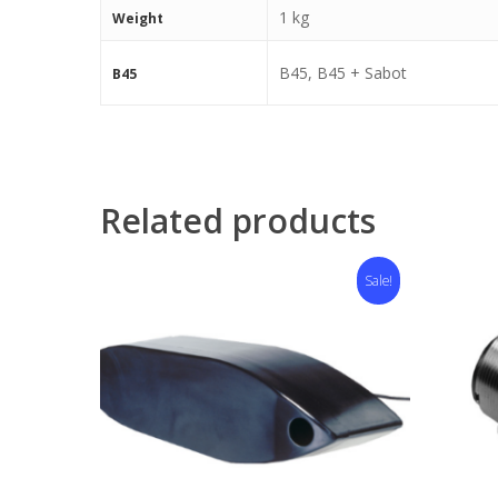
1 kg
Weight
B45, B45 + Sabot
B45
Related products
Sale!