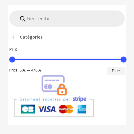
Recherche
de
produits
Catégories
Prix
Min
Max
Price:
80€
—
4760€
Filter
price
price