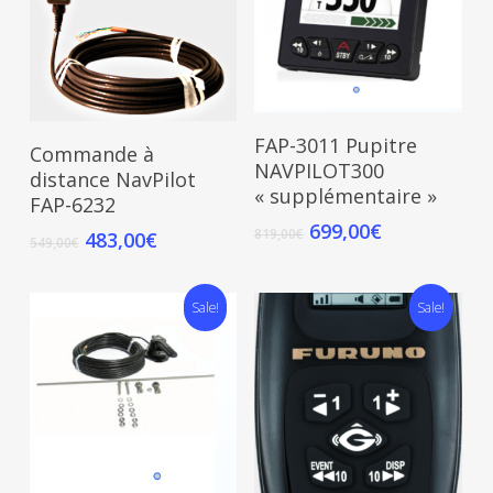
Add To Cart
FAP-3011 Pupitre
Add To Cart
Commande à
NAVPILOT300
distance NavPilot
« supplémentaire »
FAP-6232
699,00
€
819,00
€
483,00
€
549,00
€
Sale!
Sale!