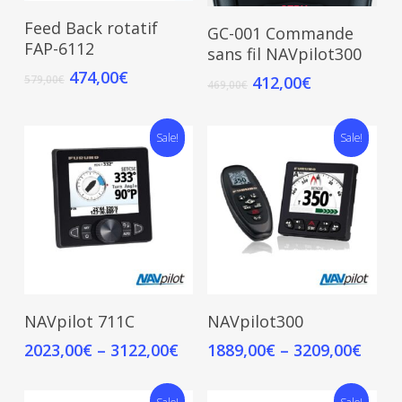
Add To Cart
Add To Cart
Feed Back rotatif
GC-001 Commande
FAP-6112
sans fil NAVpilot300
474,00
€
412,00
€
579,00
€
469,00
€
Sale!
Sale!
Select Options
Select Options
NAVpilot 711C
NAVpilot300
2023,00
€
–
3122,00
€
1889,00
€
–
3209,00
€