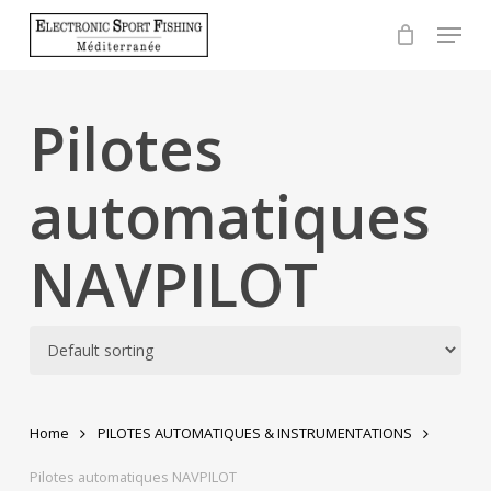
Skip
Menu
to
Close
main
Menu
content
Pilotes
automatiques
NAVPILOT
Home
PILOTES AUTOMATIQUES & INSTRUMENTATIONS
Pilotes automatiques NAVPILOT