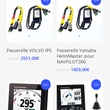
Sale!
Sale!
Add To Cart
Add To Cart
Passerelle VOLVO IPS
Passerelle Yamaha
HelmMaster pour
2551,00
€
2899,00
€
NAVPILOT300
1459,00
€
1659,00
€
Sale!
Sale!