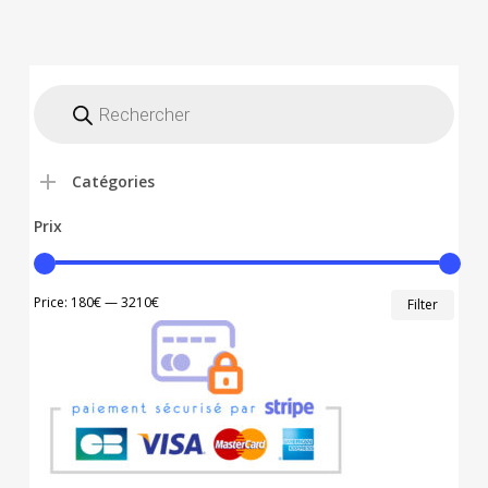
Recherche
de
produits
Catégories
Prix
Min
Max
Price:
180€
—
3210€
Filter
price
price