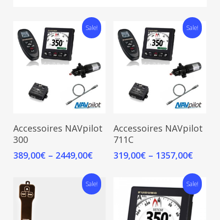
Sale!
Sale!
Select Options
Select Options
Accessoires NAVpilot
Accessoires NAVpilot
300
711C
389,00
€
–
2449,00
€
319,00
€
–
1357,00
€
Sale!
Sale!