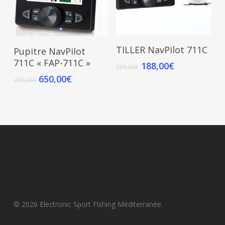
Add To Cart
Add To Cart
TILLER NavPilot 711C
Pupitre NavPilot
711C « FAP-711C »
188,00
€
209,00
€
650,00
€
739,00
€
© 2026 Electronic Sport Fishing Méditerranée.