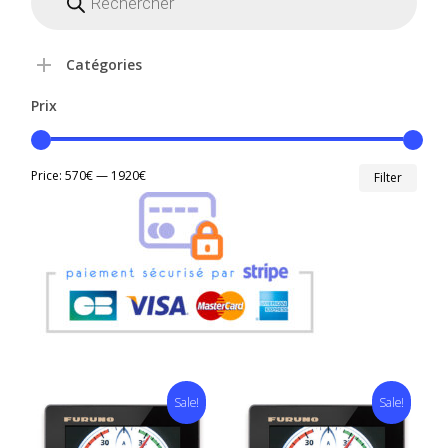
produits
Catégories
Prix
Min
Max
Price:
570€
—
1920€
Filter
price
price
Sale!
Sale!