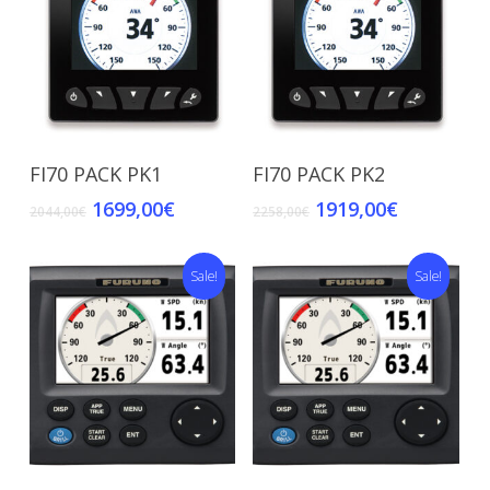
Add To Cart
Add To Cart
FI70 PACK PK1
FI70 PACK PK2
1699,00
€
1919,00
€
2044,00
€
2258,00
€
Sale!
Sale!
Add To Cart
Add To Cart