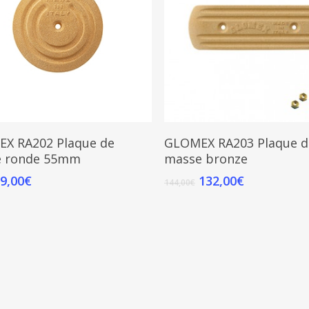
Add To Cart
Add To Cart
X RA202 Plaque de
GLOMEX RA203 Plaque d
e ronde 55mm
masse bronze
9,00
€
132,00
€
144,00
€