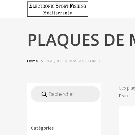
Skip
to
main
content
PLAQUES DE 
Home
PLAQUES DE MASSES GLOMEX
Recherche
Les plaq
de
l’eau.
produits
Catégories