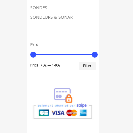
SONDES
SONDEURS & SONAR
Prix
Min
Max
Price:
70€
—
140€
Filter
price
price