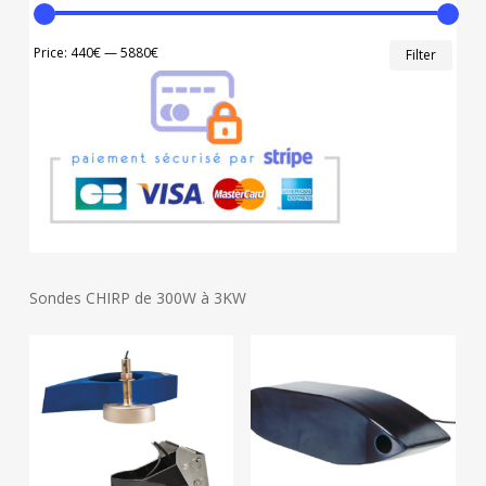
Min
Max
Price:
440€
—
5880€
Filter
price
price
Sondes CHIRP de 300W à 3KW