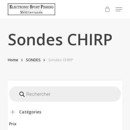
Skip
Menu
to
Close
main
Menu
content
Sondes CHIRP
Home
SONDES
Sondes CHIRP
Recherche
de
produits
Catégories
Prix