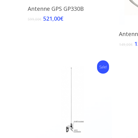
Add To Cart
Antenne GPS GP330B
521,00
€
599,00
€
Antenn
1
149,00
€
Sale!