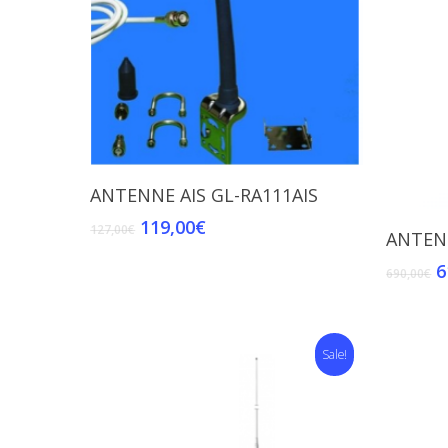
Add To Cart
ANTENNE AIS GL-RA111AIS
119,00
€
127,00
€
ANTEN
6
690,00
€
Sale!