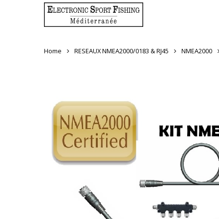
Skip
to
main
content
Home
RESEAUX NMEA2000/0183 & RJ45
NMEA2000