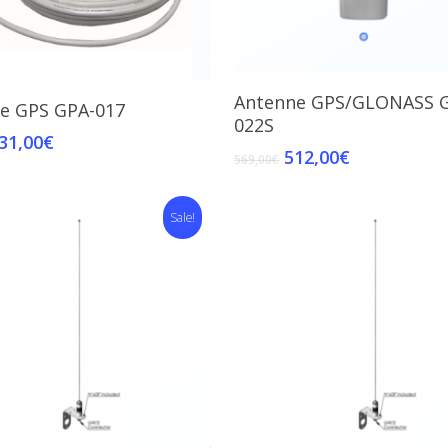
Add To Cart
Antenne GPS/GLONASS 
Add To Cart
e GPS GPA-017
022S
31,00
€
512,00
€
569,00
€
Sale!