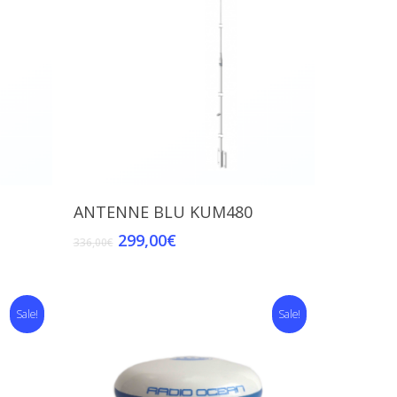
Add To Cart
ANTENNE BLU KUM480
299,00
€
336,00
€
Sale!
Sale!