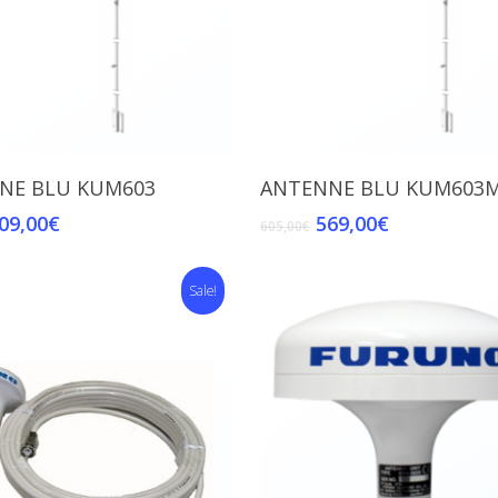
Add To Cart
Add To Cart
NE BLU KUM603
ANTENNE BLU KUM603
09,00
€
569,00
€
605,00
€
Sale!