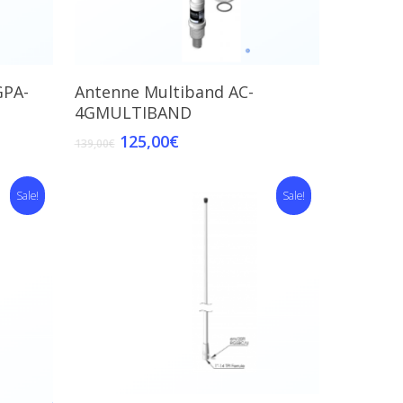
Read More
GPA-
Antenne Multiband AC-
4GMULTIBAND
125,00
€
139,00
€
Sale!
Sale!