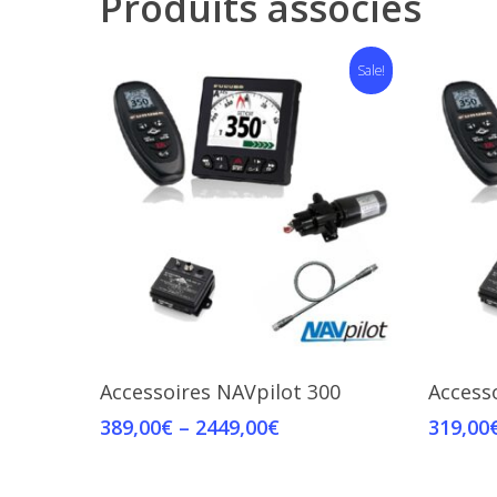
Produits associés
Sale!
Select Options
Accessoires NAVpilot 300
Access
389,00
€
–
2449,00
€
319,00