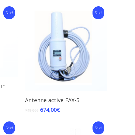
Sale!
Sale!
ur
Add To Cart
Antenne active FAX-5
674,00
€
749,00
€
Sale!
Sale!