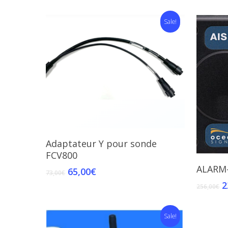
Sale!
Add To Cart
Adaptateur Y pour sonde
FCV800
ALARM
65,00
€
73,00
€
2
256,00
€
Sale!