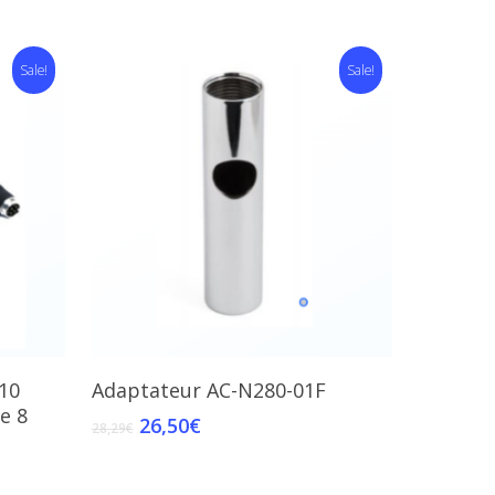
Sale!
Sale!
Add To Cart
10
Adaptateur AC-N280-01F
e 8
26,50
€
28,29
€