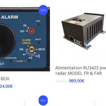
Sale!
Add To Cart
Alimentation RU3423 po
radar MODEL FR & FAR
Add To Cart
-BOX
989,00
€
1099,00
€
24,00
€
Sale!