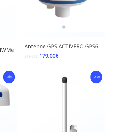
Add To Cart
Antenne GPS ACTIVERO GPS6
MWMe
179,00
€
219,00
€
Sale!
Sale!