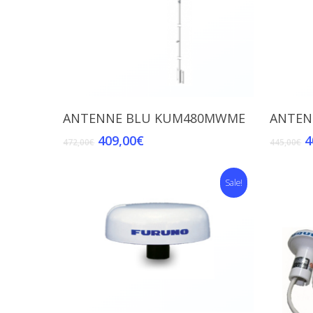
Read More
ANTENNE BLU KUM480MWME
ANTEN
409,00
€
4
472,00
€
445,00
€
Sale!