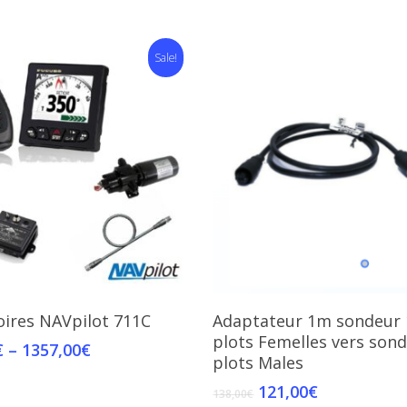
Sale!
Select Options
Add To Cart
oires NAVpilot 711C
Adaptateur 1m sondeur 
plots Femelles vers sond
€
–
1357,00
€
plots Males
121,00
€
138,00
€