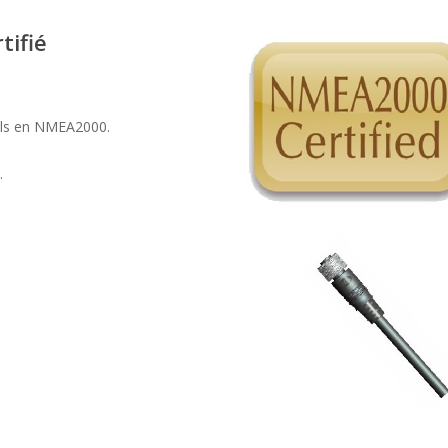
tifié
eils en NMEA2000.
.