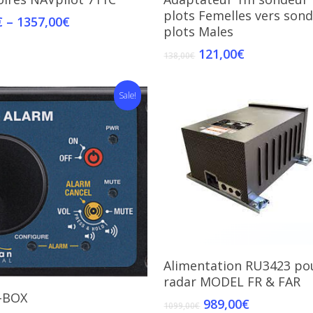
plots Femelles vers sond
€
–
1357,00
€
plots Males
121,00
€
138,00
€
Sale!
Add To Cart
Alimentation RU3423 po
radar MODEL FR & FAR
Add To Cart
-BOX
989,00
€
1099,00
€