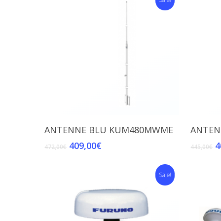
Read More
ANTENNE BLU KUM480MWME
ANTEN
409,00
€
4
472,00
€
445,00
€
Sale!