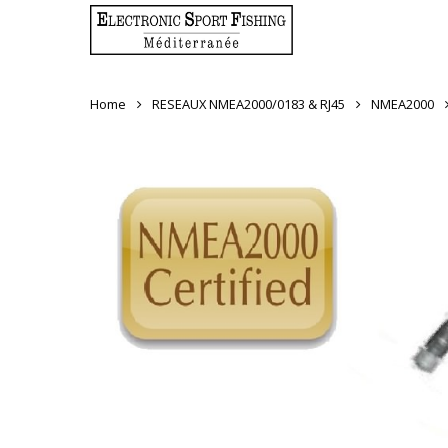
Skip
to
main
content
Home
RESEAUX NMEA2000/0183 & RJ45
NMEA2000