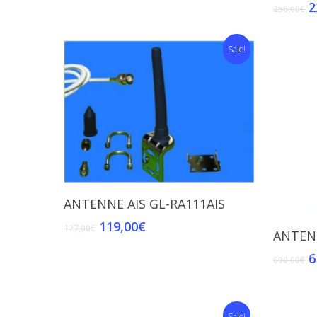
2
256,00
€
Sale!
Add To Cart
ANTENNE AIS GL-RA111AIS
119,00
€
127,00
€
ANTEN
6
690,00
€
Sale!