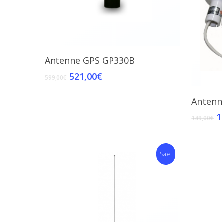
Add To Cart
Antenne GPS GP330B
521,00
€
599,00
€
Antenn
1
149,00
€
Sale!