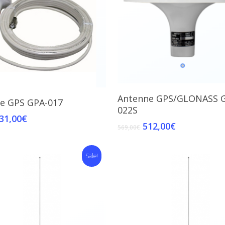
Add To Cart
Antenne GPS/GLONASS 
Add To Cart
e GPS GPA-017
022S
31,00
€
512,00
€
569,00
€
Sale!