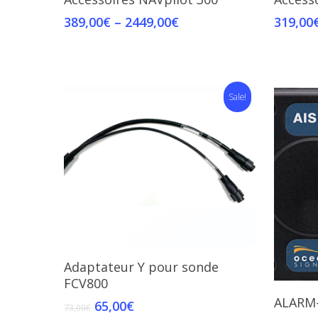
389,00
€
–
2449,00
€
319,00
Sale!
Add To Cart
Adaptateur Y pour sonde
FCV800
ALARM
65,00
€
73,00
€