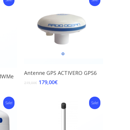
Add To Cart
Antenne GPS ACTIVERO GPS6
MWMe
179,00
€
219,00
€
Sale!
Sale!