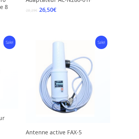
e 8
26,50
€
28,29
€
Sale!
Sale!
ur
Add To Cart
Antenne active FAX-5