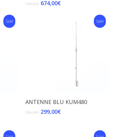
674,00
€
749,00
€
Sale!
Sale!
Add To Cart
ANTENNE BLU KUM480
299,00
€
336,00
€
Sale!
Sale!