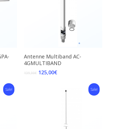
Read More
GPA-
Antenne Multiband AC-
4GMULTIBAND
125,00
€
139,00
€
Sale!
Sale!