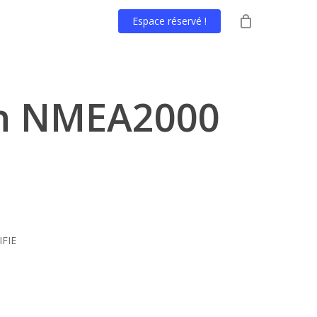
Espace réservé !
n NMEA2000
IFIE