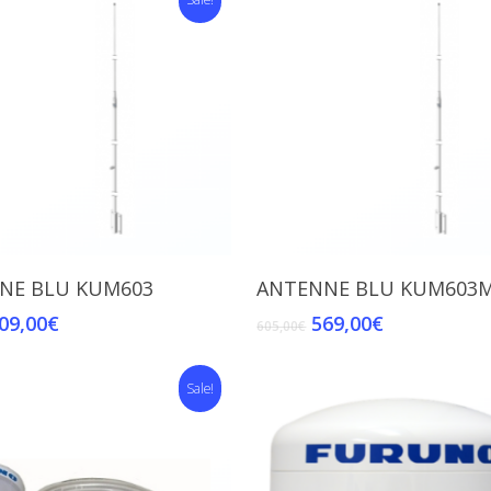
Add To Cart
Add To Cart
NE BLU KUM603
ANTENNE BLU KUM603
09,00
€
569,00
€
605,00
€
Sale!